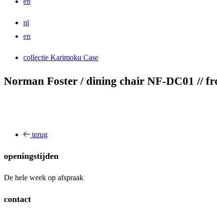
en
nl
en
collectie Karimoku Case
Norman Foster / dining chair NF-DC01 // fr
terug
openingstijden
De hele week op afspraak
contact